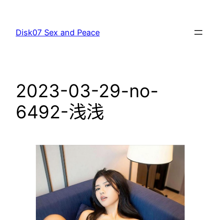
跳
至
Disk07 Sex and Peace
主
要
內
容
2023-03-29-no-
6492-浅浅