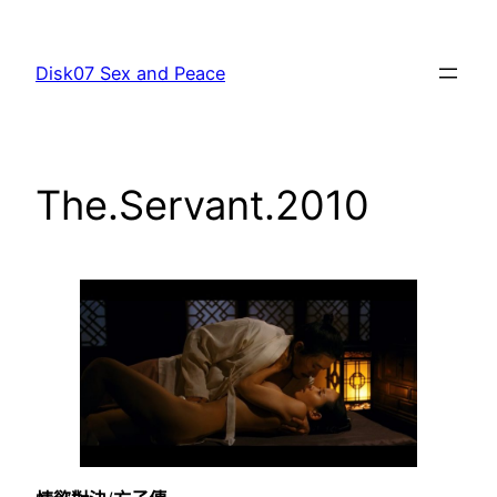
跳
至
Disk07 Sex and Peace
主
要
內
容
The.Servant.2010