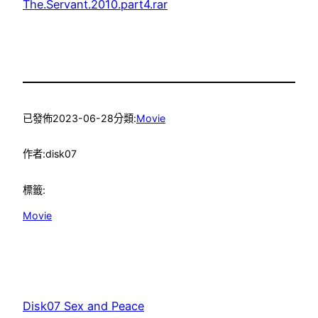
The.Servant.2010.part4.rar
已發佈
2023-06-28
分類:
Movie
作者:
disk07
標籤:
Movie
Disk07 Sex and Peace