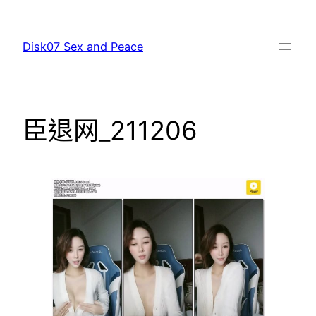
跳
至
Disk07 Sex and Peace
主
要
內
容
臣退网_211206