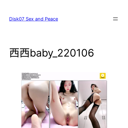
跳
至
Disk07 Sex and Peace
主
要
內
容
西西baby_220106