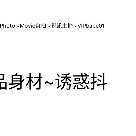
Photo
Movie
自拍
視訊主播
VIP
babe01
极品身材~诱惑抖