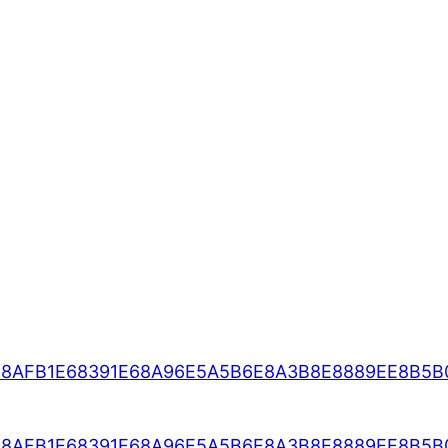
E8AFB1E68391E68A96E5A5B6E8A3B8E8889EE8B5B0
E8AFB1E68391E68A96E5A5B6E8A3B8E8889EE8B5B