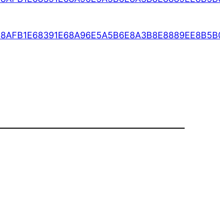
E8AFB1E68391E68A96E5A5B6E8A3B8E8889EE8B5B