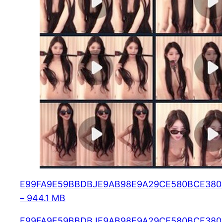
E99FA9E59BBDBJE9AB98E9A29CE580BCE3809
– 944.1 MB
E99FA9E59BBDBJE9AB98E9A29CE580BCE3809