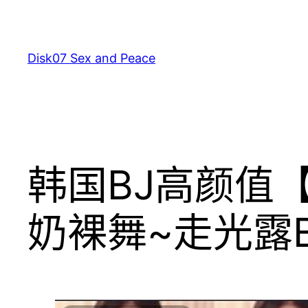
跳
至
主
Disk07 Sex and Peace
要
內
容
韩国BJ高颜值【l
奶裸舞~走光露B