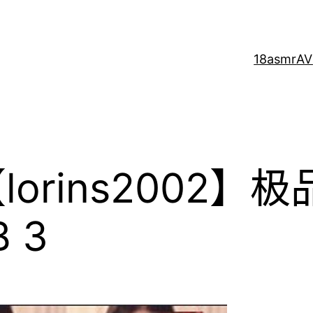
18asmr
AV
orins2002】
 3