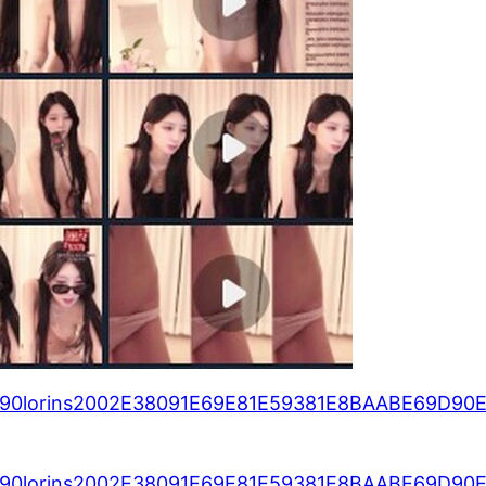
0lorins2002E38091E69E81E59381E8BAABE69D90
0lorins2002E38091E69E81E59381E8BAABE69D90