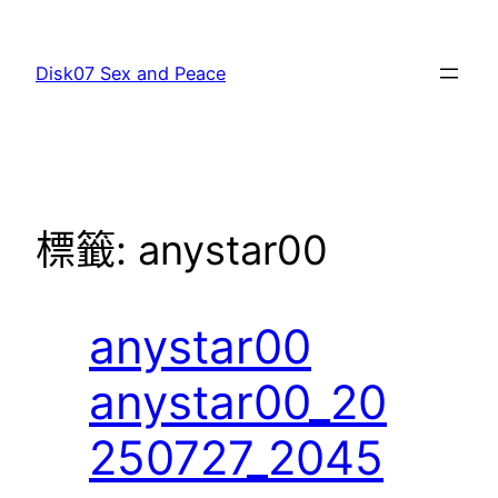
跳
至
Disk07 Sex and Peace
主
要
內
容
標籤:
anystar00
anystar00
anystar00_20
250727_2045